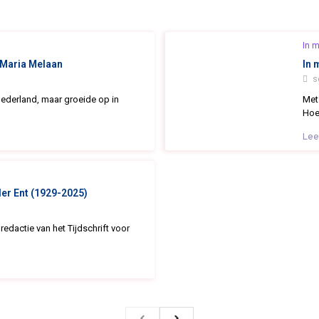
In 
Maria Melaan
In 
s
ederland, maar groeide op in
Met
Hoek
Lee
er Ent (1929-2025)
 redactie van het Tijdschrift voor