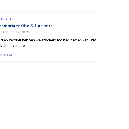
memoriam
memoriam: Otto S. Hoekstra
eptember 24, 2025
 diep verdriet hebben we afscheid moeten nemen van Otto
stra, overleden...
s meer