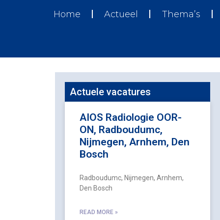
Home
Actueel
Thema’s
Actuele vacatures
AIOS Radiologie OOR-
ON, Radboudumc,
Nijmegen, Arnhem, Den
Bosch
Radboudumc, Nijmegen, Arnhem,
Den Bosch
READ MORE »