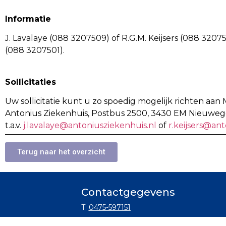
Informatie
J. Lavalaye (088 3207509) of R.G.M. Keijsers (088 32075
(088 3207501).
Sollicitaties
Uw sollicitatie kunt u zo spoedig mogelijk richten aa
Antonius Ziekenhuis, Postbus 2500, 3430 EM Nieuwege
t.a.v.
j.lavalaye@antoniusziekenhuis.nl
of
r.keijsers@ant
Terug naar het overzicht
Contactgegevens
T:
0475-597151
E:
info@kloosterhof.nl