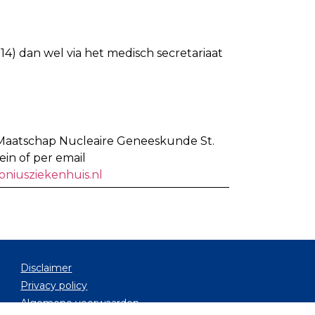
14) dan wel via het medisch secretariaat
n Maatschap Nucleaire Geneeskunde St.
in of per email
oniusziekenhuis.nl
Disclaimer
Privacy policy
Algemene voorwaarden