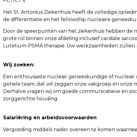
PET/CT’s.
Het St. Antonius Ziekenhuis heeft de volledige opleidi
de differentiatie en het fellowship nucleaire geneesk
Door de speerpunten van het ziekenhuis hebben de nu
grote rol binnen onze afdeling inclusief cardiale sarc
Lutetium-PSMA therapie. Uw werkzaamheden zullen pl
Wij zoeken:
Een enthousiaste nucleair geneeskundige of nucleair r
gehele team, dat wil zeggen onze vakgroep én onze me
Derhalve vragen wij om goede communicatieve en soci
zorggerichte houding.
Salariëring en arbeidsvoorwaarden
Vergoeding middels nader overeen te komen waarnee