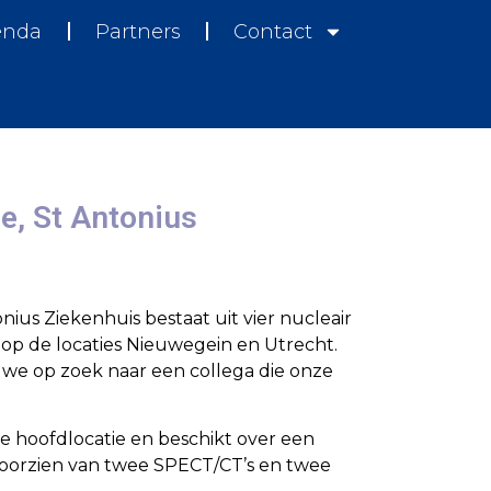
enda
Partners
Contact
, St Antonius
us Ziekenhuis bestaat uit vier nucleair
p de locaties Nieuwegein en Utrecht.
 we op zoek naar een collega die onze
e hoofdlocatie en beschikt over een
s voorzien van twee SPECT/CT’s en twee