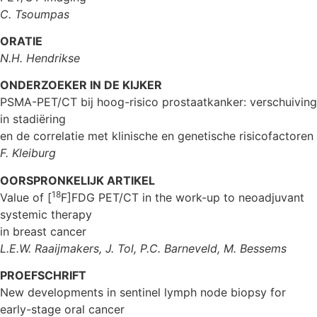
C. Tsoumpas
ORATIE
N.H. Hendrikse
ONDERZOEKER IN DE KIJKER
PSMA-PET/CT bij hoog-risico prostaatkanker: verschuiving
in stadiëring
en de correlatie met klinische en genetische risicofactoren
F. Kleiburg
OORSPRONKELIJK ARTIKEL
18
Value of [
F]FDG PET/CT in the work-up to neoadjuvant
systemic therapy
in breast cancer
L.E.W. Raaijmakers, J. Tol, P.C. Barneveld, M. Bessems
PROEFSCHRIFT
New developments in sentinel lymph node biopsy for
early-stage oral cancer