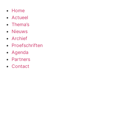
Ga
naar
Home
de
Actueel
inhoud
Thema’s
Nieuws
Archief
Proefschriften
Agenda
Partners
Contact