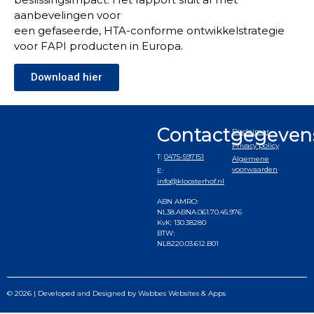
aanbevelingen voor
een gefaseerde, HTA-conforme ontwikkelstrategie
voor FAPI producten in Europa.
Download hier
Contactgegeven
Disclaimer
Privacy policy
T:
0475-597151
Algemene
voorwaarden
E:
info@kloosterhof.nl
ABN AMRO:
NL38.ABNA.061.70.45.976
KvK: 130.38280
BTW:
NL8220.03.612.B01
© 2026 | Developed and Designed by
Wabbes Websites & Apps