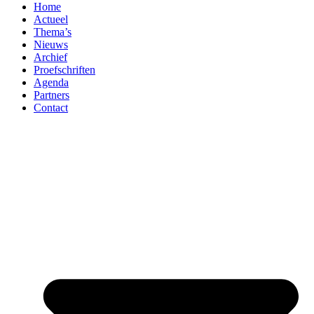
Home
Actueel
Thema’s
Nieuws
Archief
Proefschriften
Agenda
Partners
Contact