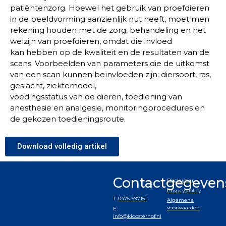
patiëntenzorg. Hoewel het gebruik van proefdieren
in de beeldvorming aanzienlijk nut heeft, moet men
rekening houden met de zorg, behandeling en het
welzijn van proefdieren, omdat die invloed
kan hebben op de kwaliteit en de resultaten van de
scans. Voorbeelden van parameters die de uitkomst
van een scan kunnen beïnvloeden zijn: diersoort, ras,
geslacht, ziektemodel,
voedingsstatus van de dieren, toediening van
anesthesie en analgesie, monitoringprocedures en
de gekozen toedieningsroute.
Download volledig artikel
Contactgegeven
Disclaimer
Privacy policy
T:
0475-597151
Algemene
voorwaarden
E:
info@kloosterhof.nl