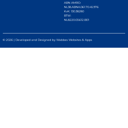
ABN AMRO:
NL38.ABNA.061.70.45.976
KvK: 130.38280
BTW:
NL8220.03.612.B01
© 2026 | Developed and Designed by
Wabbes Websites & Apps