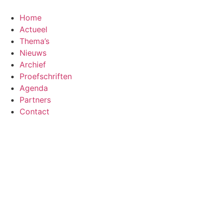
Ga
naar
Home
de
Actueel
inhoud
Thema’s
Nieuws
Archief
Proefschriften
Agenda
Partners
Contact