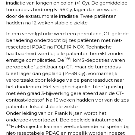
irradiatie van longen en colon (<1 Gy). De gemiddelde
tumordosis bedroeg 5–46 Gy, lager dan verwacht
door de extratumorale irradiatie. Twee patiënten
hadden na 12 weken stabiele ziekte.
In een vervolgstudie werd een percutane, CT-geleide
benadering onderzocht bij zes patiënten met niet-
resectabel PDAC na FOLFIRINOX. Technische
haalbaarheid werd bij alle patiënten bereikt zonder
166
ernstige complicaties. De
HoMS-deposities waren
peroperatief zichtbaar op CT, maar de tumordosis
bleef lager dan gepland (14–38 Gy), voornamelijk
veroorzaakt door lekkage via de pancreasduct naar
het duodenum. Het veiligheidsprofiel bleef gunstig
met één graad 3-bijwerking gerelateerd aan de CT-
contrastvloeistof. Na 16 weken hadden vier van de zes
patiënten lokaal stabiele ziekte.
Onder leiding van dr. Frank Nijsen wordt het
onderzoek voortgezet. Beeldgeleide intratumorale
166
HoMS injectie kan een veelbelovende rol spelen bij
niet-resectabele PDAC en mogelijk worden ingezet