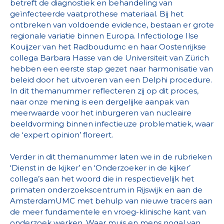
betreft de diagnostiek en behandeling van
geïnfecteerde vaatprothese materiaal. Bij het
ontbreken van voldoende evidence, bestaan er grote
regionale variatie binnen Europa. Infectiologe Ilse
Kouijzer van het Radboudumc en haar Oostenrijkse
collega Barbara Hasse van de Universiteit van Zürich
hebben een eerste stap gezet naar harmonisatie van
beleid door het uitvoeren van een Delphi procedure.
In dit themanummer reflecteren zij op dit proces,
naar onze mening is een dergelijke aanpak van
meerwaarde voor het inburgeren van nucleaire
beeldvorming binnen infectieuze problematiek, waar
de ‘expert opinion’ floreert.
Verder in dit themanummer laten we in de rubrieken
‘Dienst in de kijker’ en ‘Onderzoeker in de kijker’
collega’s aan het woord die in respectievelijk het
primaten onderzoekscentrum in Rijswijk en aan de
AmsterdamUMC met behulp van nieuwe tracers aan
de meer fundamentele en vroeg-klinische kant van
onderzoek werken. Waar muis en mens nogal van