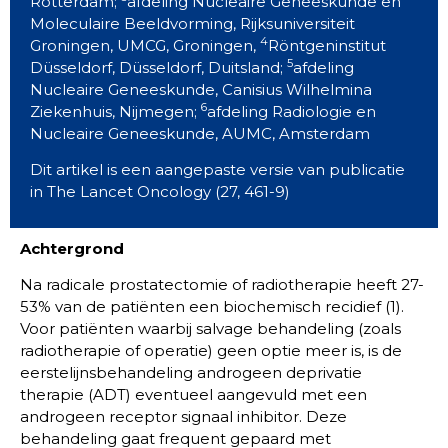
Rotterdam;
afdeling Nucleaire Geneeskunde en
Moleculaire Beeldvorming, Rijksuniversiteit
4
Groningen, UMCG, Groningen,
Röntgeninstitut
5
Düsseldorf, Düsseldorf, Duitsland;
afdeling
Nucleaire Geneeskunde, Canisius Wilhelmina
6
Ziekenhuis, Nijmegen;
afdeling Radiologie en
Nucleaire Geneeskunde, AUMC, Amsterdam
Dit artikel is een aangepaste versie van publicatie
in The Lancet Oncology (27, 461-9)
Achtergrond
Na radicale prostatectomie of radiotherapie heeft 27-
53% van de patiënten een biochemisch recidief (1).
Voor patiënten waarbij salvage behandeling (zoals
radiotherapie of operatie) geen optie meer is, is de
eerstelijnsbehandeling androgeen deprivatie
therapie (ADT) eventueel aangevuld met een
androgeen receptor signaal inhibitor. Deze
behandeling gaat frequent gepaard met