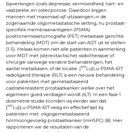
bijwerkingen zoals depressie, vermoeidheid, hart- en
vaatziekte, en osteoporose. Daardoor krijgen
mannen met maximaal vijf uitzaaiingen, in de
zogenaamde oligometastatische setting, nu prostaat-
specifiek membraanantigeen (PSMA)
positronemissietomografie (PET) metastase gerichte
behandeling (MDT) om de start van ADT uit te stellen
(1-5). Helaas komen niet alle patiënten in aanmerking
voor MDT met (stereotactische) radiotherapie of
chirurgie vanwege eerdere behandelingen, het
177
aantal metastasen, of de locatie. [
Lu]Lu-PSMA-617
radioligand therapie (RLT) is een nieuwe behandeling
voor patiënten met gemetastaseerd
castratieresistent prostaatkanker welke over het
algemeen goed verdragen wordt (6,7). In een fase 1
dosimetrie studie toonden wij eerder aan dat
177
[
Lu]Lu-PSMA-617 veilig en effectief lijkt bij
patiënten met oligogemetastaseerd
hormoongevoelig prostaatkanker (mHSPC) (8). Hier
rapporteren we de resultaten van de