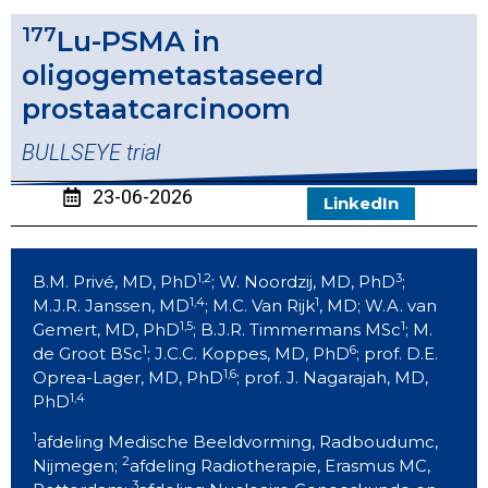
177
Lu-PSMA in
oligogemetastaseerd
prostaatcarcinoom
BULLSEYE trial
23-06-2026
LinkedIn
1,2
3
B.M. Privé, MD, PhD
; W. Noordzij, MD, PhD
;
1,4
1
M.J.R. Janssen, MD
; M.C. Van Rijk
, MD; W.A. van
1,5
1
Gemert, MD, PhD
; B.J.R. Timmermans MSc
; M.
1
6
de Groot BSc
; J.C.C. Koppes, MD, PhD
; prof. D.E.
1,6
Oprea-Lager, MD, PhD
; prof. J. Nagarajah, MD,
1,4
PhD
1
afdeling Medische Beeldvorming, Radboudumc,
2
Nijmegen;
afdeling Radiotherapie, Erasmus MC,
3